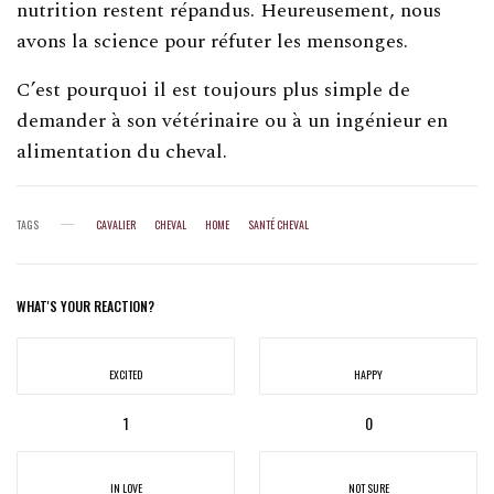
nutrition restent répandus. Heureusement, nous
avons la science pour réfuter les mensonges.
C’est pourquoi il est toujours plus simple de
demander à son vétérinaire ou à un ingénieur en
alimentation du cheval.
TAGS
CAVALIER
CHEVAL
HOME
SANTÉ CHEVAL
WHAT'S YOUR REACTION?
EXCITED
HAPPY
1
0
IN LOVE
NOT SURE