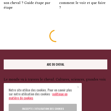
son cheval ? Guide étape par
comment le voir et que faire
étape
?
ABC DU CHEVAL
Le monde vu à travers le cheval. Cultures, sciences, grandes voix
— et une seule ligne rouge : le bien-être animal.
Notre site utilise des cookies. Pour en savoir plus
sur notre utilisation des cookies :
politique en
matière de cookies
Tous droits réservés
J'ACCEPTE L'UTILISATION DES COOKIES