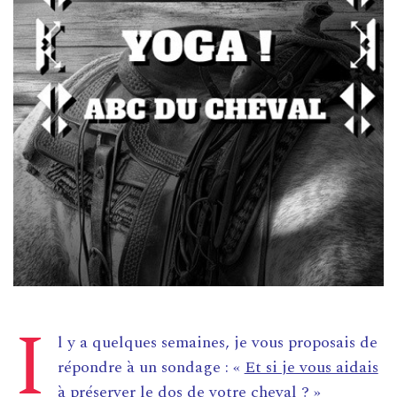
I
l y a quelques semaines, je vous proposais de
répondre à un sondage : «
Et si je vous aidais
à préserver le dos de votre cheval
? »