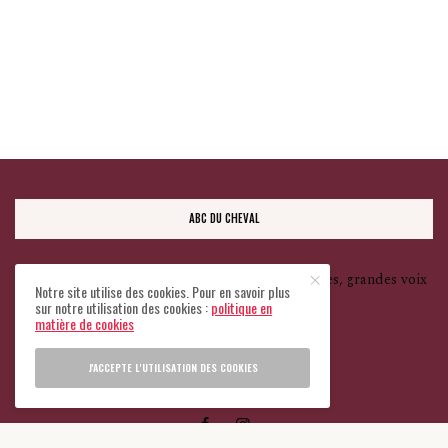
ABC DU CHEVAL
Le monde vu à travers le cheval. Cultures, sciences, grandes voix
Notre site utilise des cookies. Pour en savoir plus
— et une seule ligne rouge : le bien-être animal.
sur notre utilisation des cookies :
politique en
matière de cookies
J'ACCEPTE L'UTILISATION DES COOKIES
Tous droits réservés