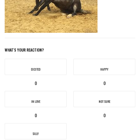
WHAT'S YOUR REACTION?
EXCITED
HAPPY
0
0
IN LOVE
NOT SURE
0
0
SILLY