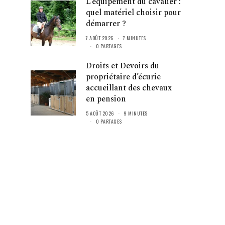
L’équipement du cavalier :
quel matériel choisir pour
démarrer ?
7 AOÛT 2026
7 MINUTES
0 PARTAGES
Droits et Devoirs du
propriétaire d’écurie
accueillant des chevaux
en pension
5 AOÛT 2026
9 MINUTES
0 PARTAGES