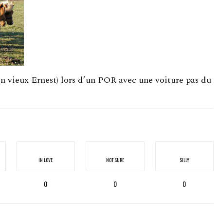
n vieux Ernest) lors d’un POR avec une voiture pas du
IN LOVE
NOT SURE
SILLY
0
0
0