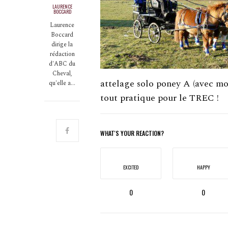
LAURENCE
BOCCARD
Laurence
Boccard
dirige la
rédaction
d'ABC du
Cheval,
attelage solo poney A (avec mo
qu'elle a…
tout pratique pour le TREC !
WHAT'S YOUR REACTION?
EXCITED
HAPPY
0
0