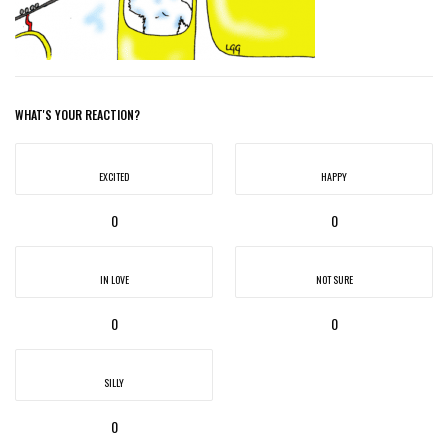
WHAT'S YOUR REACTION?
EXCITED
HAPPY
0
0
IN LOVE
NOT SURE
0
0
SILLY
0