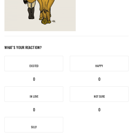
WHAT'S YOUR REACTION?
EXCITED
HAPPY
0
0
IN LOVE
NOT SURE
0
0
SILLY