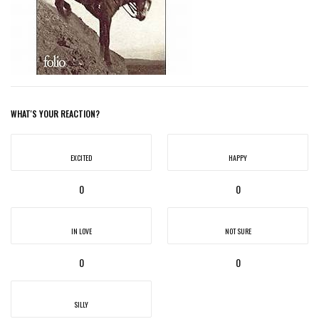
WHAT'S YOUR REACTION?
EXCITED
HAPPY
0
0
IN LOVE
NOT SURE
0
0
SILLY