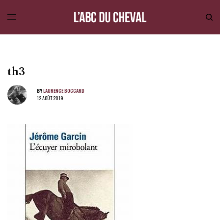
th3
BY
LAURENCE BOCCARD
12 AOÛT 2019