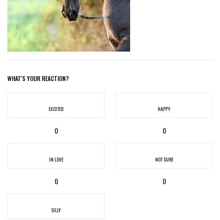
WHAT'S YOUR REACTION?
EXCITED
HAPPY
0
0
IN LOVE
NOT SURE
0
0
SILLY