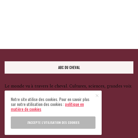
ABC DU CHEVAL
Le monde vu à travers le cheval. Cultures, sciences, grandes voix
— et une seule ligne rouge : le bien-être animal.
Notre site utilise des cookies. Pour en savoir plus
sur notre utilisation des cookies :
politique en
matière de cookies
Tous droits réservés
J'ACCEPTE L'UTILISATION DES COOKIES