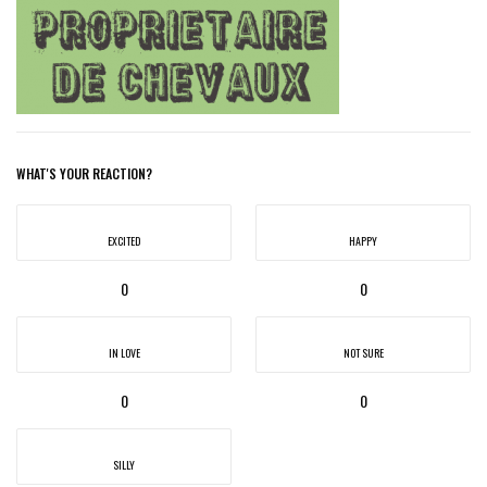
WHAT'S YOUR REACTION?
EXCITED
HAPPY
0
0
IN LOVE
NOT SURE
0
0
SILLY