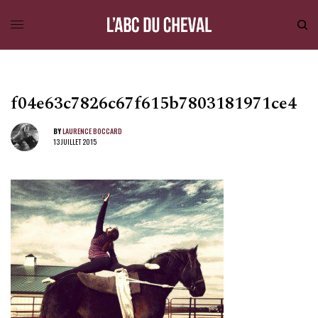
f04e63c7826c67f615b7803181971ce4
BY
LAURENCE BOCCARD
13 JUILLET 2015