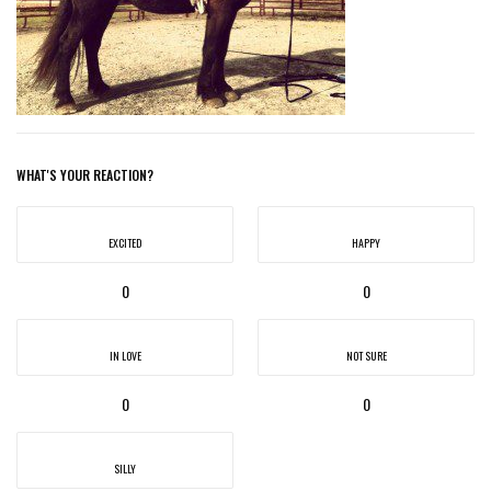
WHAT'S YOUR REACTION?
EXCITED
HAPPY
0
0
IN LOVE
NOT SURE
0
0
SILLY