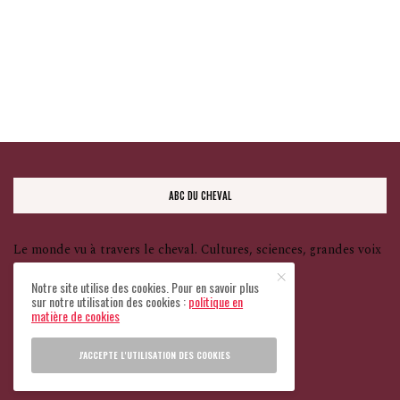
ABC DU CHEVAL
Le monde vu à travers le cheval. Cultures, sciences, grandes voix
— et une seule ligne rouge : le bien-être animal.
Notre site utilise des cookies. Pour en savoir plus
sur notre utilisation des cookies :
politique en
matière de cookies
Tous droits réservés
J'ACCEPTE L'UTILISATION DES COOKIES