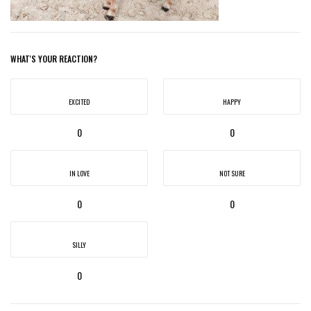
WHAT'S YOUR REACTION?
EXCITED
HAPPY
0
0
IN LOVE
NOT SURE
0
0
SILLY
0