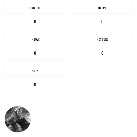
EXCITED
HAPPY
0
0
IN LOVE
NOT SURE
0
0
SILLY
0