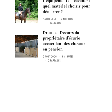
L’équipement du cavalier :
quel matériel choisir pour
démarrer ?
7 AOÛT 2026
7 MINUTES
0 PARTAGES
Droits et Devoirs du
propriétaire d’écurie
accueillant des chevaux
en pension
5 AOÛT 2026
9 MINUTES
0 PARTAGES