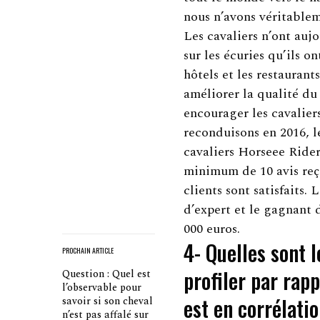
nous n’avons véritablem
Les cavaliers n’ont auj
sur les écuries qu’ils o
hôtels et les restaurant
améliorer la qualité du
encourager les cavaliers
reconduisons en 2016, l
cavaliers Horseee Rider
minimum de 10 avis reço
clients sont satisfaits.
d’expert et le gagnant 
000 euros.
4- Quelles sont 
PROCHAIN ARTICLE
profiler par rap
Question : Quel est
l’observable pour
est en corrélati
savoir si son cheval
n’est pas affalé sur