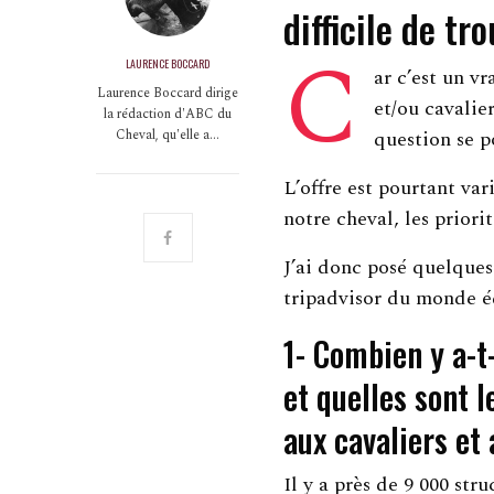
difficile de tro
C
LAURENCE BOCCARD
ar c’est un v
Laurence Boccard dirige
et/ou cavalier
la rédaction d'ABC du
Cheval, qu'elle a…
question se p
L’offre est pourtant var
notre cheval, les priori
J’ai donc posé quelque
tripadvisor du monde é
1- Combien y a-t
et quelles sont l
aux cavaliers et 
Il y a près de 9 000 str