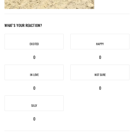
WHAT'S YOUR REACTION?
EXCITED
HAPPY
0
0
IN LOVE
NOT SURE
0
0
SILLY
0