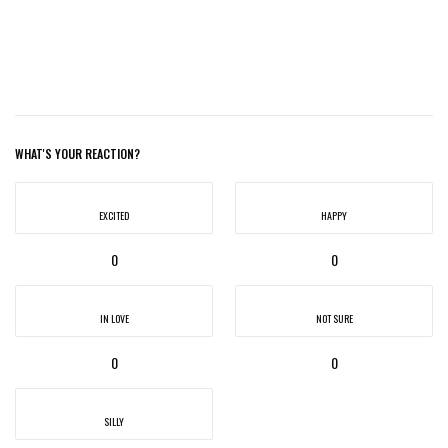
WHAT'S YOUR REACTION?
EXCITED
HAPPY
0
0
IN LOVE
NOT SURE
0
0
SILLY