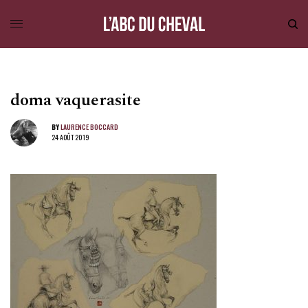
doma vaquerasite
BY
LAURENCE BOCCARD
24 AOÛT 2019