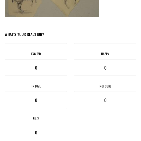
WHAT'S YOUR REACTION?
EXCITED
HAPPY
0
0
IN LOVE
NOT SURE
0
0
SILLY
0