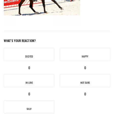
WHAT'S YOUR REACTION?
EXCITED
HAPPY
0
0
IN LOVE
NOT SURE
0
0
SILLY