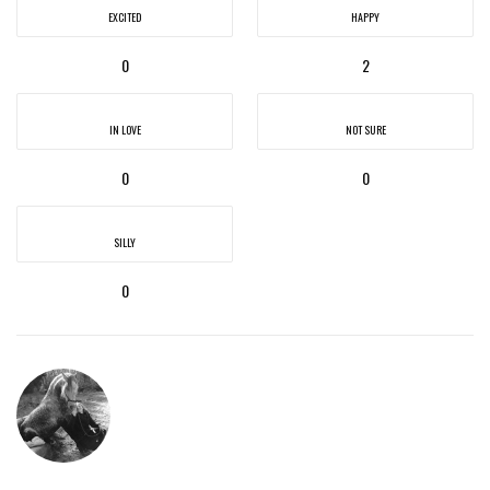
EXCITED
HAPPY
0
2
IN LOVE
NOT SURE
0
0
SILLY
0