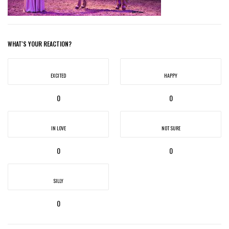
WHAT'S YOUR REACTION?
EXCITED
HAPPY
0
0
IN LOVE
NOT SURE
0
0
SILLY
0