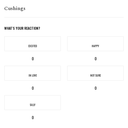
Cushings
WHAT'S YOUR REACTION?
EXCITED
HAPPY
0
0
IN LOVE
NOT SURE
0
0
SILLY
0