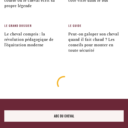
course où le cheval écrit sa
côté vitre dans le bus
propre légende
LE GRAND DOSSIER
LE GUIDE
Le cheval compris : la
Peut-on galoper son cheval
révolution pédagogique de
quand il fait chaud ? Les
l’équitation moderne
conseils pour monter en
toute sécurité
ABC DU CHEVAL