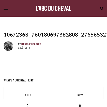
10672368_760180697382808_27656532
BY
LAURENCE BOCCARD
6 AOÛT 2018
WHAT'S YOUR REACTION?
EXCITED
HAPPY
0
0