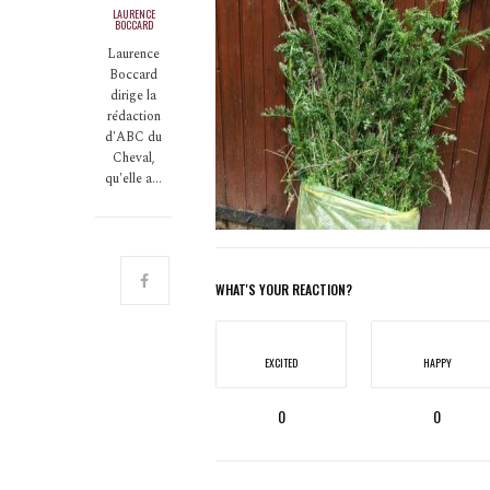
LAURENCE
BOCCARD
Laurence
Boccard
dirige la
rédaction
d'ABC du
Cheval,
qu'elle a…
WHAT'S YOUR REACTION?
EXCITED
HAPPY
0
0