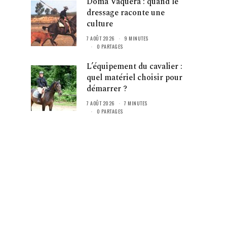
Doma Vaquera : quand le
dressage raconte une
culture
7 AOÛT 2026
9 MINUTES
0 PARTAGES
L’équipement du cavalier :
quel matériel choisir pour
démarrer ?
7 AOÛT 2026
7 MINUTES
0 PARTAGES