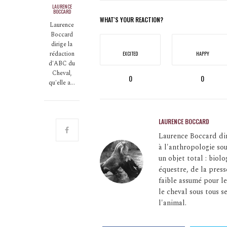
LAURENCE
BOCCARD
WHAT'S YOUR REACTION?
Laurence
Boccard
dirige la
rédaction
EXCITED
HAPPY
d'ABC du
Cheval,
0
0
qu'elle a…
LAURENCE BOCCARD
Laurence Boccard dir
à l'anthropologie so
un objet total : bio
équestre, de la press
faible assumé pour le
le cheval sous tous se
l'animal.