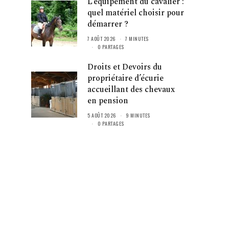
L’équipement du cavalier :
quel matériel choisir pour
démarrer ?
7 AOÛT 2026
7 MINUTES
0 PARTAGES
Droits et Devoirs du
propriétaire d’écurie
accueillant des chevaux
en pension
5 AOÛT 2026
9 MINUTES
0 PARTAGES