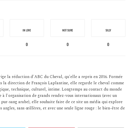
IN LOVE
NOT SURE
SILLY
0
0
0
ige la rédaction d'ABC du Cheval, qu'elle a repris en 2016. Formée
us la direction de François Laplantine, elle regarde le cheval comme
logique, technique, culturel, intime. Longtemps au contact du monde
e à l'organisation de grands rendez-vous internationaux (avec un
 pur-sang arabe), elle souhaite faire de ce site un média qui explore
s angles, sans œillères, et avec une seule ligne rouge : le bien-être de