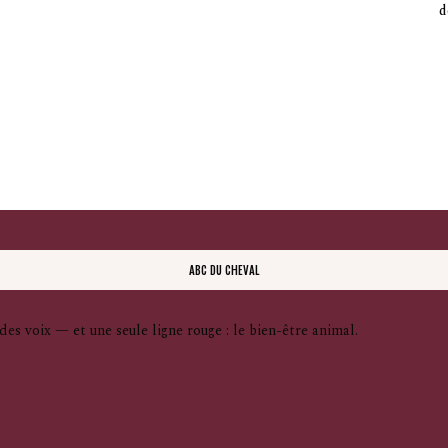
d
ABC DU CHEVAL
des voix — et une seule ligne rouge : le bien-être animal.