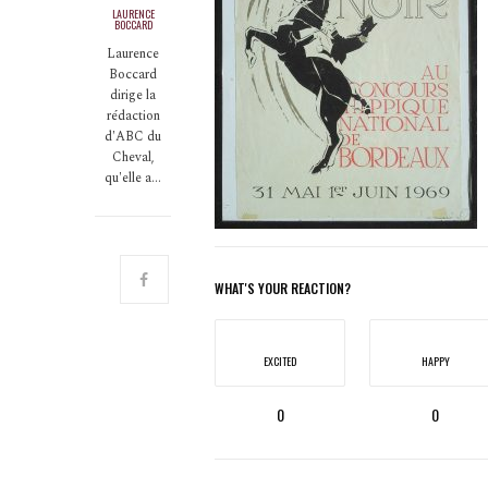
LAURENCE
BOCCARD
Laurence
Boccard
dirige la
rédaction
d'ABC du
Cheval,
qu'elle a…
WHAT'S YOUR REACTION?
EXCITED
HAPPY
0
0