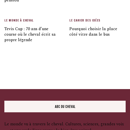
pension
LE MONDE À CHEVAL
LE CAHIER DES IDÉES
Tevis Cup : 70 ans d’une
Pourquoi choisir la place
course où le cheval écrit sa
côté vitre dans le bus
propre légende
ABC DU CHEVAL
Le monde vu à travers le cheval. Cultures, sciences, grandes voix