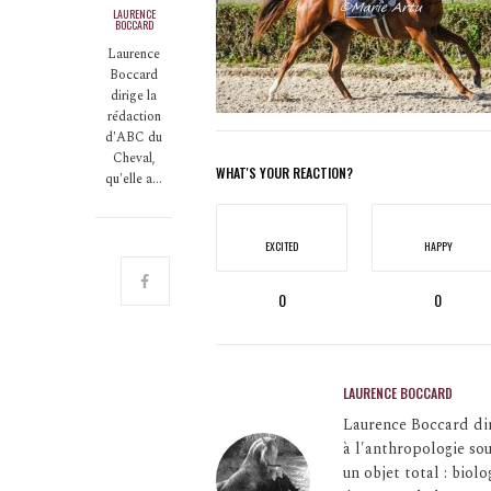
LAURENCE
BOCCARD
Laurence
Boccard
dirige la
rédaction
d'ABC du
Cheval,
WHAT'S YOUR REACTION?
qu'elle a…
EXCITED
HAPPY
0
0
LAURENCE BOCCARD
Laurence Boccard dir
à l'anthropologie so
un objet total : bio