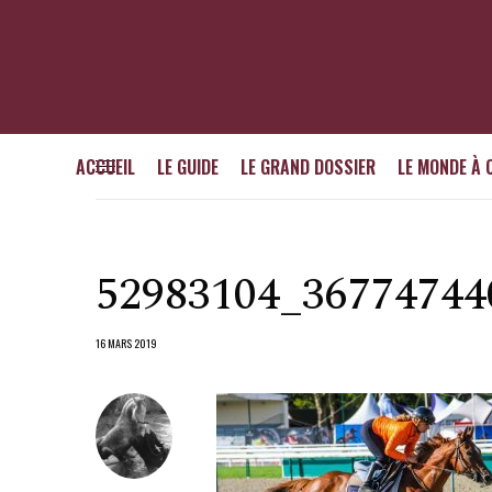
ACCUEIL
LE GUIDE
LE GRAND DOSSIER
LE MONDE À 
52983104_36774744
16 MARS 2019