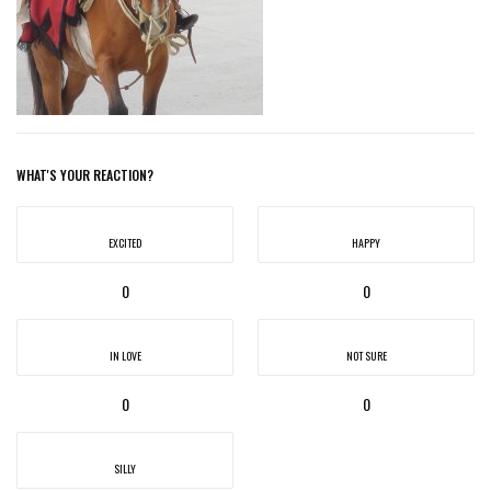
WHAT'S YOUR REACTION?
EXCITED
HAPPY
0
0
IN LOVE
NOT SURE
0
0
SILLY