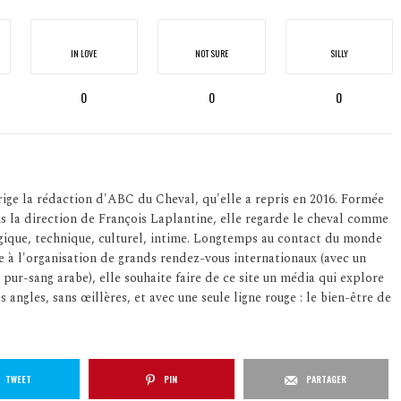
IN LOVE
NOT SURE
SILLY
0
0
0
ige la rédaction d'ABC du Cheval, qu'elle a repris en 2016. Formée
us la direction de François Laplantine, elle regarde le cheval comme
logique, technique, culturel, intime. Longtemps au contact du monde
e à l'organisation de grands rendez-vous internationaux (avec un
 pur-sang arabe), elle souhaite faire de ce site un média qui explore
s angles, sans œillères, et avec une seule ligne rouge : le bien-être de
TWEET
PIN
PARTAGER