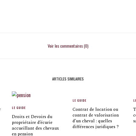
Voir les commentaires (0)
ARTICLES SIMILAIRES
LE GUIDE
L
LE GUIDE
r
Contrat de location ou
T
contrat de valorisation
c
Droits et Devoirs du
d’un cheval : quelles
s
propriétaire d’écurie
différences juridiques ?
accueillant des chevaux
en pension