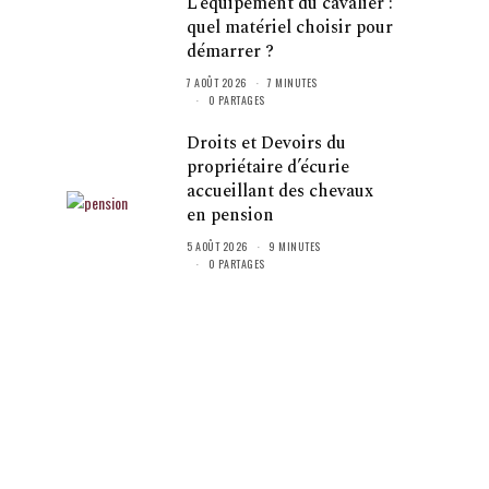
L’équipement du cavalier :
quel matériel choisir pour
démarrer ?
7 AOÛT 2026
7 MINUTES
0 PARTAGES
Droits et Devoirs du
propriétaire d’écurie
accueillant des chevaux
en pension
5 AOÛT 2026
9 MINUTES
0 PARTAGES