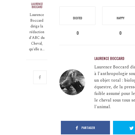
LAURENCE
BOCCARD
Laurence
EXCITED
HAPPY
Boccard
dirige la
rédaction
0
0
d'ABC du
Cheval,
qu'elle a…
LAURENCE BOCCARD
Laurence Boccard dir
à l'anthropologie so
un objet total : bio
équestre, de la press
faible assumé pour le
le cheval sous tous se
l'animal.
PARTAGER