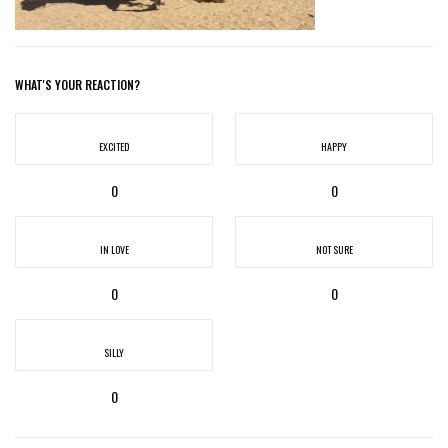
WHAT'S YOUR REACTION?
EXCITED
HAPPY
0
0
IN LOVE
NOT SURE
0
0
SILLY
0