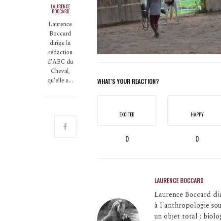
LAURENCE
BOCCARD
Laurence
Boccard
dirige la
rédaction
d'ABC du
Cheval,
qu'elle a…
WHAT'S YOUR REACTION?
EXCITED
HAPPY
0
0
LAURENCE BOCCARD
Laurence Boccard dir
à l'anthropologie so
un objet total : bio