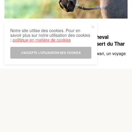
LE MONDE À CHEVAL
Notre site utilise des cookies. Pour en
savoir plus sur notre utilisation des cookies
Rajasthan à cheval : sur les traces du cheval
:
politique en matière de cookies
Marwari, le voyage d’une vie dans le désert du Thar
Rajasthan à cheval : sur les traces du cheval Marwari, un voyage
J'ACCEPTE L'UTILISATION DES COOKIES
entre désert, histoire…
1 AOÛT 2026
9 MINUTES
0 PARTAGES